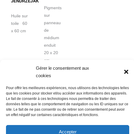
JENDRZEJAK
Pigments
sur
Huile sur
panneau
toile 60
de
x 60 cm
médium
enduit
20 x 20
cm
Gérer le consentement aux
cookies
Pour offrir les meilleures expériences, nous utilisons des technologies telles
que les cookies pour stocker et/ou accéder aux informations des appareils.
Le fait de consentir à ces technologies nous permettra de traiter des
données telles que le comportement de navigation ou les ID uniques sur ce
Nous contacter
Conditions Générales de Ventes
site. Le fait de ne pas consentir ou de retirer son consentement peut avoir
un effet négatif sur certaines caractéristiques et fonctions.
Politique de confidentialité
Mentions légales
Mon compte
Mot de passe perdu
Newsletter
Politique de cookies (UE)
Accepter