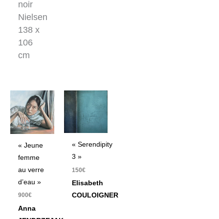
noir
Nielsen
138 x
106
cm
« Serendipity
« Jeune
3 »
femme
au verre
150
€
d’eau »
Elisabeth
COULOIGNER
900
€
Anna