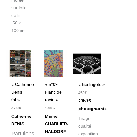
mortier
sur toile
de lin
50 x
100 cm
« Catherine
« n°09
« Berlingots »
Denis
Flanc de
450
€
04 »
ravin »
23h35
4200
€
1200
€
photographie
Catherine
Michel
Tirage
DENIS
CHARLIER-
qualité
HALDORF
Partitions
exposition