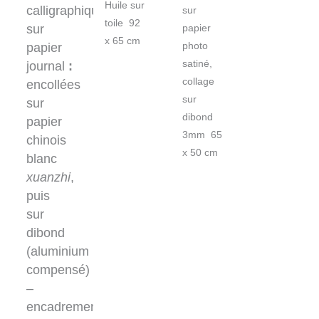
Huile sur
calligraphiques
sur
toile 92
sur
papier
x 65 cm
papier
photo
satiné,
journal
:
collage
encollées
sur
sur
dibond
papier
3mm 65
chinois
x 50 cm
blanc
xuanzhi
,
puis
sur
dibond
(aluminium
compensé)
–
encadrement