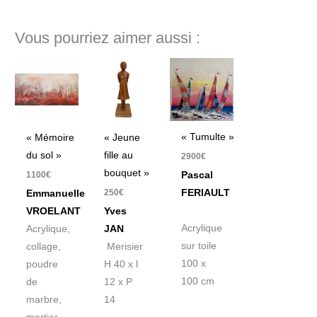
Vous pourriez aimer aussi :
« Tumulte »
« Mémoire
« Jeune
du sol »
fille au
2900
€
bouquet »
1100
€
Pascal
250
€
FERIAULT
Emmanuelle
VROELANT
Yves
Acrylique
Acrylique,
JAN
sur toile
collage,
Merisier
100 x
poudre
H 40 x l
100 cm
de
12 x P
marbre,
14