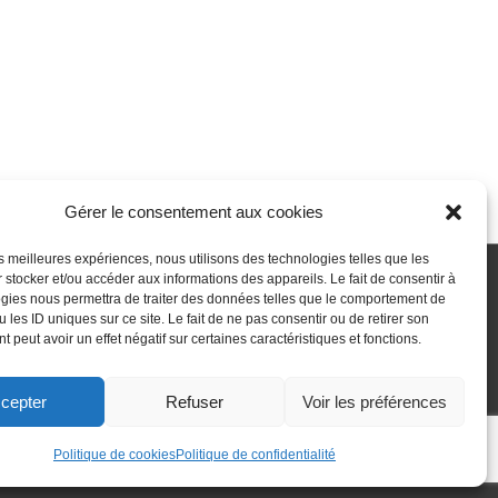
Gérer le consentement aux cookies
les meilleures expériences, nous utilisons des technologies telles que les
 stocker et/ou accéder aux informations des appareils. Le fait de consentir à
gies nous permettra de traiter des données telles que le comportement de
 passe perdu
Newsletter
Politique de cookies (UE)
 les ID uniques sur ce site. Le fait de ne pas consentir ou de retirer son
 peut avoir un effet négatif sur certaines caractéristiques et fonctions.
cepter
Refuser
Voir les préférences
Politique de cookies
Politique de confidentialité