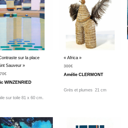
Contraste sur la place
« Africa »
int Sauveur »
300
€
70
€
Amélie CLERMONT
ic WINZENRIED
Grès et plumes 21 cm
ile sur toile 81 x 60 cm.