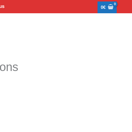
us
0
€
tons