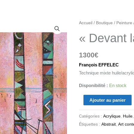
quantité
Accueil
/
Boutique
/
Peinture
de
« Devant l
"Devant
la
1300
€
plage
1"
François EFFELEC
Technique mixte huile/acryli
Disponibilité :
En stock
Ajouter au panier
Catégories :
Acrylique
,
Huile
Étiquettes :
Abstrait
,
Art con