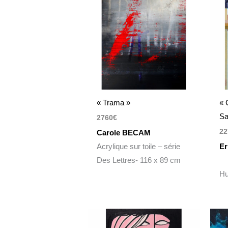
« Trama »
« 
Sa
2760
€
22
Carole BECAM
Acrylique sur toile – série
Er
Des Lettres- 116 x 89 cm
Hu