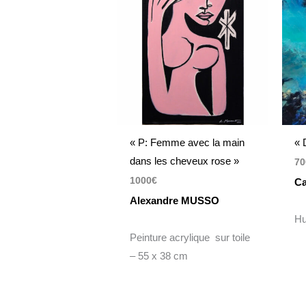
« P: Femme avec la main
« 
dans les cheveux rose »
70
1000
€
Ca
Alexandre MUSSO
Hu
Peinture acrylique sur toile
– 55 x 38 cm