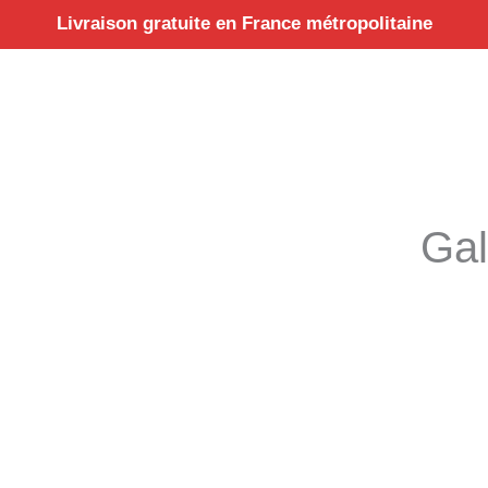
Aller
Livraison gratuite en France métropolitaine
au
contenu
Gal