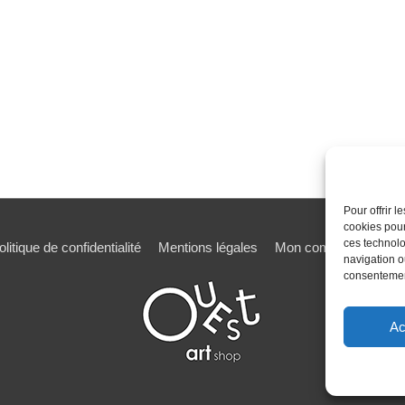
Pour offrir 
cookies pour
ces technolo
olitique de confidentialité
Mentions légales
Mon compte
Mot de
navigation ou
consentement
Ac