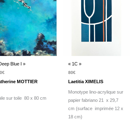
Deep Blue I »
« 1C »
0
€
80
€
therine MOTTIER
Laetitia XIMELIS
Monotype lino-acrylique sur
ile sur toile 80 x 80 cm
papier fabriano 21 x 29,7
cm (surface imprimée 12 x
18 cm)