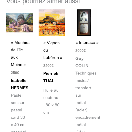
Vous pourriez aimer aussi :
« Menhirs
« Intonaco »
« Vignes
de l’île
du
2000
€
aux
Lubéron »
Guy
Moine »
2400
€
COLIN
250
€
Techniques
Pierrick
Isabelle
mixtes/
TUAL
HERMES
transfert
Huile au
Pastel
sur
couteau
sec sur
métal
80 x 80
pastel
(acier)
cm
card 30
encadrement
x 40 cm
métal