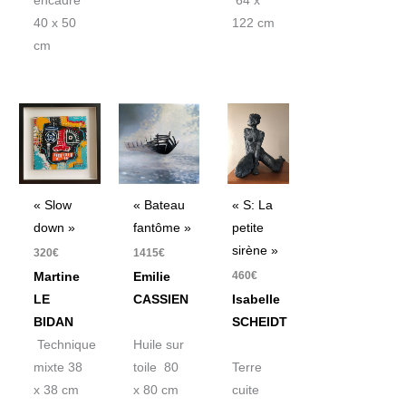
encadré
64 x
40 x 50
122 cm
cm
« Slow
« Bateau
« S: La
down »
fantôme »
petite
sirène »
320
€
1415
€
460
€
Martine
Emilie
LE
CASSIEN
Isabelle
BIDAN
SCHEIDT
Technique
Huile sur
mixte 38
toile 80
Terre
x 38 cm
x 80 cm
cuite