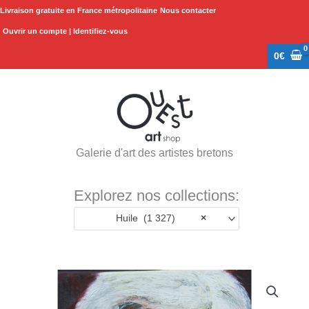
Aller
Livraison gratuite en France métropolitaine
Nous contacter
au
Ouvrir un compte | Identifiez-vous
contenu
0
€
Galerie d'art des artistes bretons
Explorez nos collections:
Huile (1 327)
×
quantité
de