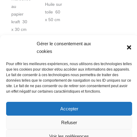
Huile sur
au
toile 60
papier
x 50 cm
kraft 30
x 30 cm
Gérer le consentement aux
cookies
Pour offrir les meilleures expériences, nous utilisons des technologies telles
que les cookies pour stocker et/ou accéder aux informations des appareils.
Le fait de consentir à ces technologies nous permettra de traiter des
données telles que le comportement de navigation ou les ID uniques sur ce
Nous contacter
Conditions Générales de Ventes
site. Le fait de ne pas consentir ou de retirer son consentement peut avoir
un effet négatif sur certaines caractéristiques et fonctions.
Politique de confidentialité
Mentions légales
Mon compte
Mot de passe perdu
Newsletter
Politique de cookies (UE)
Accepter
Refuser
Voir les préférences