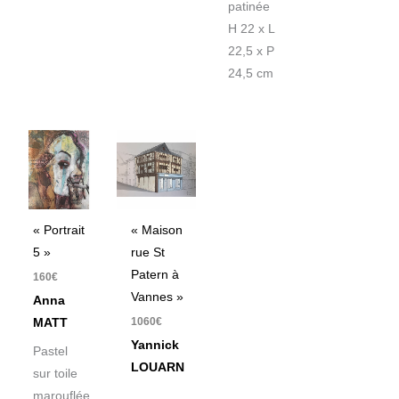
patinée
H 22 x L
22,5 x P
24,5 cm
« Portrait
« Maison
5 »
rue St
Patern à
160
€
Vannes »
Anna
1060
€
MATT
Yannick
Pastel
LOUARN
sur toile
marouflée