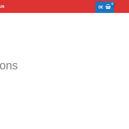
us
0
€
tons