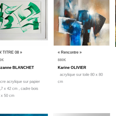
A’ TITRE 08 »
« Rencontre »
0
€
880
€
uzanne BLANCHET
Karine OLIVIER
acrylique sur toile 80 x 80
cre acrylique sur papier
cm
,7 x 42 cm , cadre bois
 x 50 cm