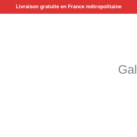
Aller
Livraison gratuite en France métropolitaine
au
contenu
Gal