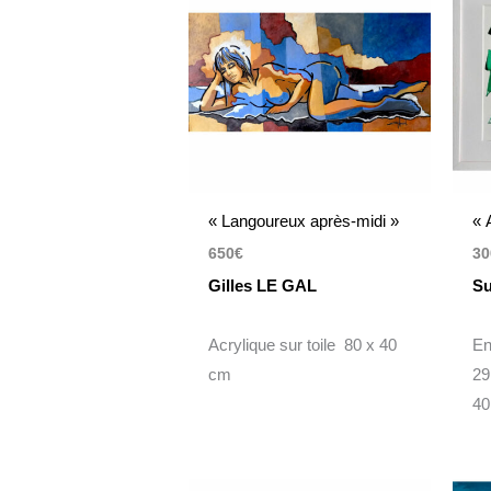
« Langoureux après-midi »
« 
650
€
30
Gilles LE GAL
S
Acrylique sur toile 80 x 40
En
cm
29
40