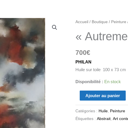
quantité
Accueil
/
Boutique
/
Peinture
de
« Autreme
"Autrement"
700
€
PHILAN
Huile sur toile 100 x 73 cm
Disponibilité :
En stock
Ajouter au panier
Catégories :
Huile
,
Peinture
Étiquettes :
Abstrait
,
Art con