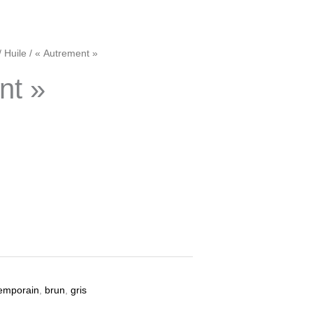
/
Huile
/ « Autrement »
nt »
temporain
,
brun
,
gris