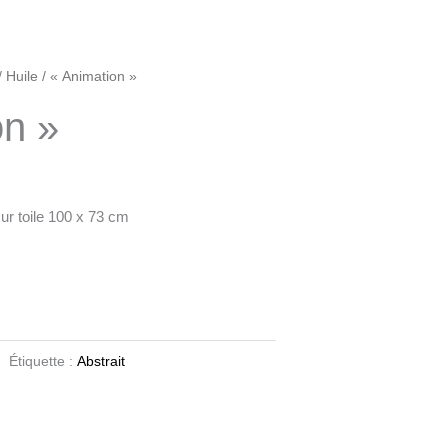
/
Huile
/ « Animation »
on »
ur toile 100 x 73 cm
Étiquette :
Abstrait