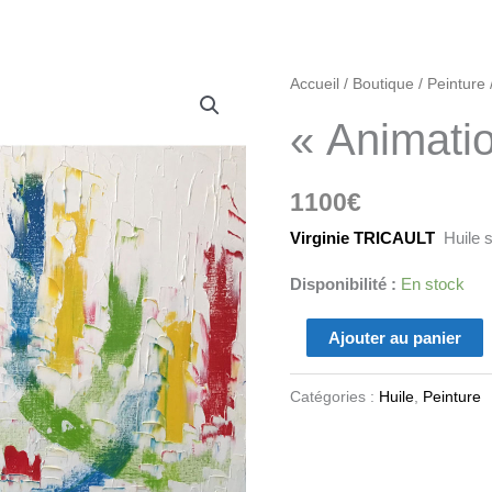
quantité
Accueil
/
Boutique
/
Peinture
de
« Animati
"Animation"
1100
€
Virginie TRICAULT
Huile s
Disponibilité :
En stock
Ajouter au panier
Catégories :
Huile
,
Peinture