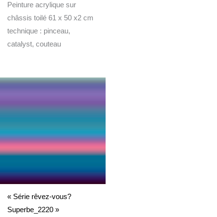
Peinture acrylique sur
châssis toilé 61 x 50 x2 cm
technique : pinceau,
catalyst, couteau
Plage
de
prix :
365€
à
690€
« Série rêvez-vous?
Superbe_2220 »