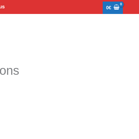
us
0
€
tons