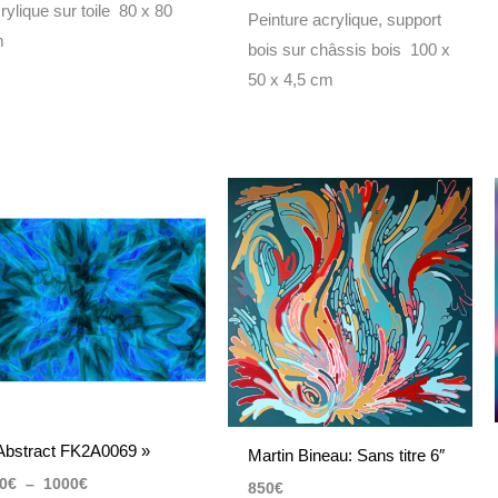
rylique sur toile 80 x 80
Peinture acrylique, support
m
bois sur châssis bois 100 x
50 x 4,5 cm
Plage
de
prix :
600€
à
1000€
Abstract FK2A0069 »
Martin Bineau: Sans titre 6″
0
€
–
1000
€
850
€