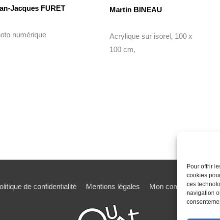
an-Jacques FURET
Martin BINEAU
oto numérique
Acrylique sur isorel, 100 x
100 cm,
Pour offrir 
cookies pour
ces technolo
olitique de confidentialité
Mentions légales
Mon compte
Mot de
navigation ou
consentement