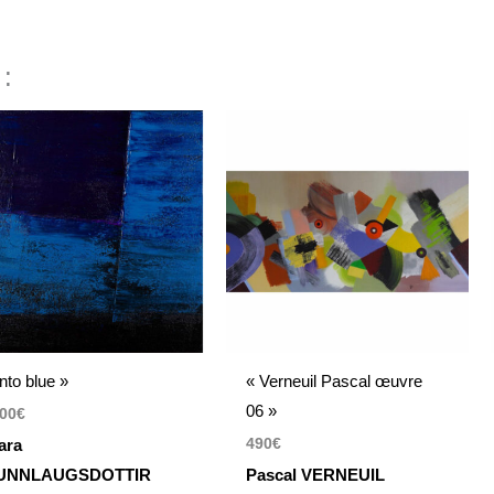
 :
Into blue »
« Verneuil Pascal œuvre
06 »
00
€
490
€
ara
UNNLAUGSDOTTIR
Pascal VERNEUIL