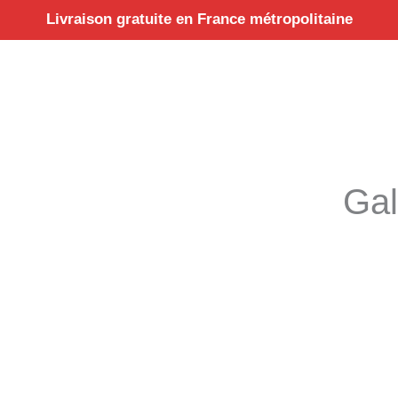
Aller
Livraison gratuite en France métropolitaine
au
contenu
Gal