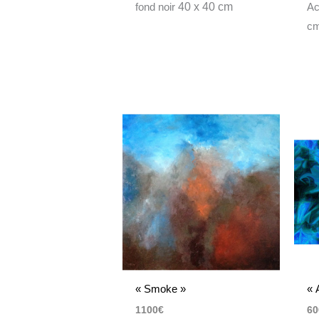
fond noir
40 x 40 cm
Ac
c
« Smoke »
« 
1100
€
60