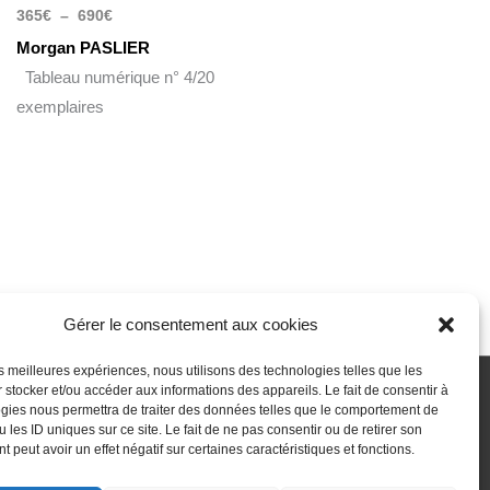
365
€
–
690
€
Morgan PASLIER
Tableau numérique n° 4/20
exemplaires
Gérer le consentement aux cookies
les meilleures expériences, nous utilisons des technologies telles que les
 stocker et/ou accéder aux informations des appareils. Le fait de consentir à
gies nous permettra de traiter des données telles que le comportement de
 passe perdu
Newsletter
Politique de cookies (UE)
 les ID uniques sur ce site. Le fait de ne pas consentir ou de retirer son
 peut avoir un effet négatif sur certaines caractéristiques et fonctions.