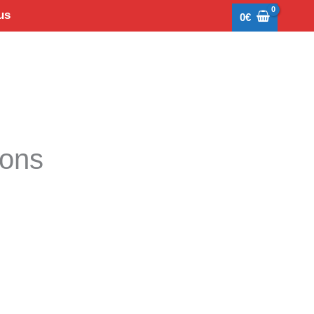
us
0
€
tons