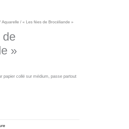
/
Aquarelle
/ « Les fées de Brocéliande »
 de
de »
r papier collé sur médium, passe partout
ure