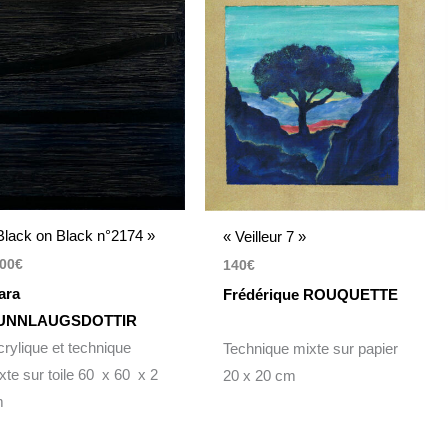
Black on Black n°2174 »
« Veilleur 7 »
00
€
140
€
ara
Frédérique ROUQUETTE
UNNLAUGSDOTTIR
rylique et technique
Technique mixte sur papier
xte sur toile 60 x 60 x 2
20 x 20 cm
m