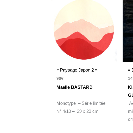
« Paysage Japon 2 »
« 
90
€
14
Maelle BASTARD
Kl
G
Monotype – Série limitée
Ac
N° 4/10 – 29 x 29 cm
mi
c