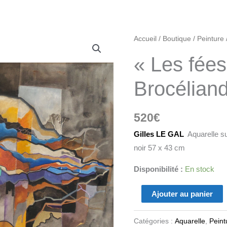
quantité
Accueil
/
Boutique
/
Peinture
de
« Les fées
"Les
fées
Brocélian
de
Brocéliande"
520
€
Gilles LE GAL
Aquarelle su
noir 57 x 43 cm
Disponibilité :
En stock
Ajouter au panier
Catégories :
Aquarelle
,
Peint