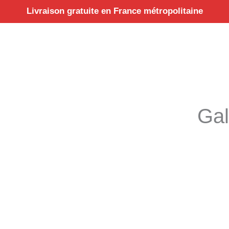
Aller
Livraison gratuite en France métropolitaine
au
contenu
Gal