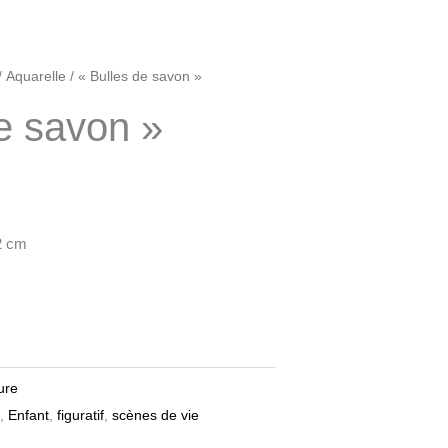
/
Aquarelle
/ « Bulles de savon »
e savon »
2 cm
ure
,
Enfant
,
figuratif
,
scènes de vie