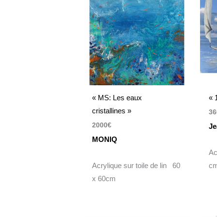
« MS: Les eaux
« 
cristallines »
36
2000
€
Je
MONIQ
Ac
Acrylique sur toile de lin 60
c
x 60cm