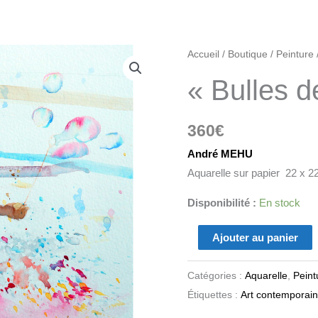
quantité
Accueil
/
Boutique
/
Peinture
de
« Bulles d
"Bulles
de
360
€
savon"
André MEHU
Aquarelle sur papier 22 x 2
Disponibilité :
En stock
Ajouter au panier
Catégories :
Aquarelle
,
Peint
Étiquettes :
Art contemporain