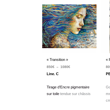
Plage
de
prix :
850€
à
1080€
« Transition »
« 
850
€
–
1080
€
80
Line. C
P
Tirage d’Encre pigmentaire
Go
sur toile
tendue sur châssis
mm
c