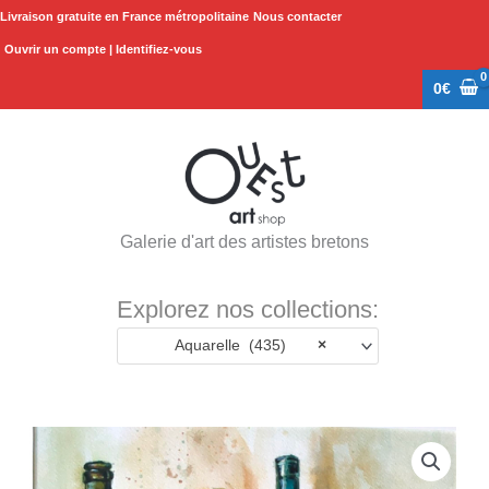
Aller
Livraison gratuite en France métropolitaine
Nous contacter
au
Ouvrir un compte | Identifiez-vous
contenu
0
€
Galerie d'art des artistes bretons
Explorez nos collections:
Aquarelle (435)
×
quantité
de