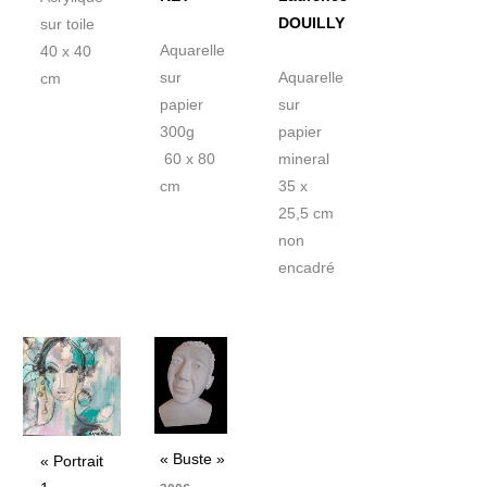
DOUILLY
sur toile
Aquarelle
40 x 40
sur
Aquarelle
cm
papier
sur
300g
papier
60 x 80
mineral
cm
35 x
25,5 cm
non
encadré
« Buste »
« Portrait