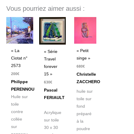
Vous pourriez aimer aussi :
« La
« Petit
« Série
Ciotat n°
singe »
Travel
2573
680
€
forever
200
€
15 »
Christelle
Philippe
ZACCHERO
630
€
PERENNOU
Pascal
huile sur
Huile sur
FERIAULT
toile sur
toile
fond
contre
Acrylique
préparé
collée
sur toile
à la
sur
30 x 30
poudre