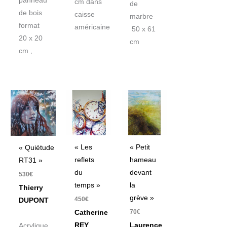
panneau
cm dans
de
de bois
caisse
marbre
format
américaine
50 x 61
20 x 20
cm
cm ,
« Les
« Petit
« Quiétude
reflets
hameau
RT31 »
du
devant
530
€
temps »
la
Thierry
grève »
450
€
DUPONT
70
€
Catherine
REY
Laurence
Acrylique