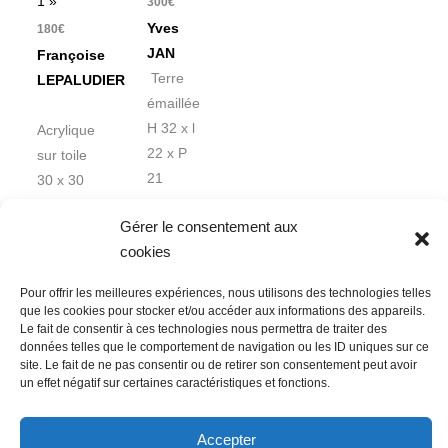
1 »
300
€
Yves
180
€
JAN
Françoise
Terre
LEPALUDIER
émaillée
H 32 x l
Acrylique
22 x P
sur toile
21
30 x 30
cm
Gérer le consentement aux
cookies
Pour offrir les meilleures expériences, nous utilisons des technologies telles
que les cookies pour stocker et/ou accéder aux informations des appareils.
Le fait de consentir à ces technologies nous permettra de traiter des
données telles que le comportement de navigation ou les ID uniques sur ce
Nous contacter
Conditions Générales de Ventes
site. Le fait de ne pas consentir ou de retirer son consentement peut avoir
un effet négatif sur certaines caractéristiques et fonctions.
Politique de confidentialité
Mentions légales
Mon compte
Mot de passe perdu
Newsletter
Politique de cookies (UE)
Accepter