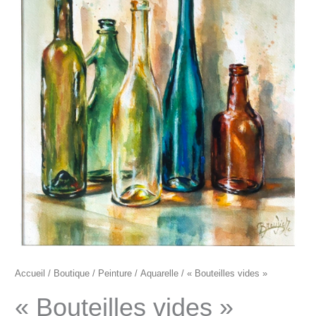
"Bouteilles
vides"
Accueil
/
Boutique
/
Peinture
/
Aquarelle
/ « Bouteilles vides »
« Bouteilles vides »