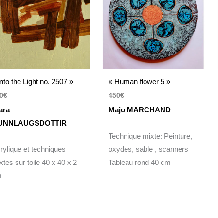
Into the Light no. 2507 »
« Human flower 5 »
0
€
450
€
ara
Majo MARCHAND
UNNLAUGSDOTTIR
Technique mixte: Peinture,
rylique et techniques
oxydes, sable , scanners
xtes sur toile 40 x 40 x 2
Tableau rond 40 cm
m