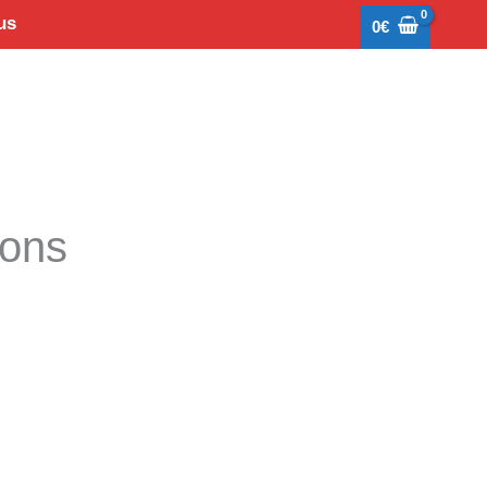
us
0
€
tons