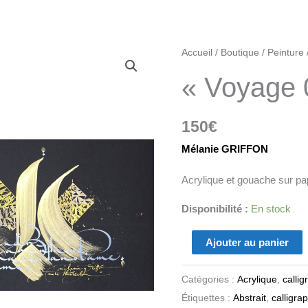
quantité
Accueil
/
Boutique
/
Peinture
de
« Voyage 
"Voyage
08"
150
€
Mélanie GRIFFON
Acrylique et gouache sur p
Disponibilité :
En stock
Ajouter au panier
Catégories :
Acrylique
,
callig
Étiquettes :
Abstrait
,
calligra