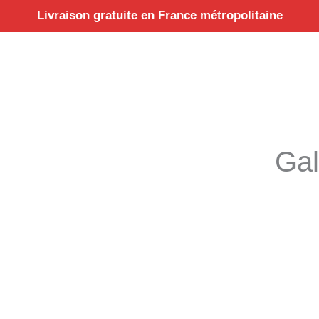
Aller
Livraison gratuite en France métropolitaine
au
contenu
Gal