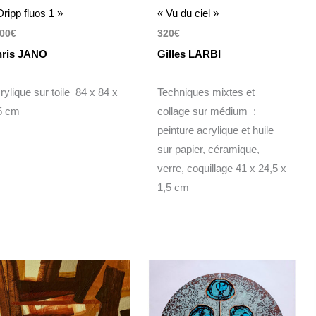
Dripp fluos 1 »
« Vu du ciel »
00
€
320
€
ris JANO
Gilles LARBI
rylique sur toile 84 x 84 x
Techniques mixtes et
5 cm
collage sur médium :
peinture acrylique et huile
sur papier, céramique,
verre, coquillage 41 x 24,5 x
1,5 cm