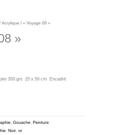
/
Acrylique
/ « Voyage 08 »
08 »
apier 350 grs 25 x 50 cm Encadré
raphie
,
Gouache
,
Peinture
phie
,
Noir
,
or