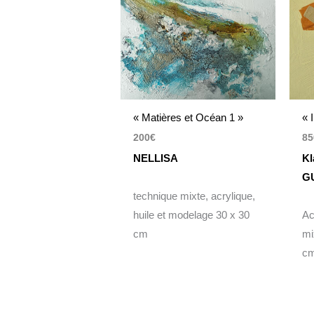
« Matières et Océan 1 »
« 
200
€
85
NELLISA
Kl
G
technique mixte, acrylique,
huile et modelage 30 x 30
Ac
cm
mi
c