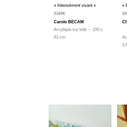
« Intensément vivant »
« 
2160
€
20
Carole BECAM
Ch
Acrylique sur toile – 100 x
81 cm
Ac
3,