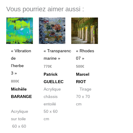
Vous pourriez aimer aussi :
« Vibration
« Transparence
« Rhodes
de
marine »
07 »
l’herbe
770
€
500
€
3 »
Patrick
Marcel
800
€
GUELLEC
RIOT
Michèle
Acrylique
Tirage
BARANGE
châssis
70 x 70
entoilé
cm
Acrylique
50 x 60
sur toile
cm
60 x 60