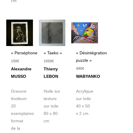
cm
« Taeko »
« Perséphone »
« Désintégration
puzzle »
1050
€
150
€
490
€
Thierry
Alexandre
LEBON
MUSSO
WABYANKO
Huile sur
Gravure
Acrylique
texture
linoléum
sur toile
sur toile
20
40 x 50
80 x 80
exemplaires
x 2 cm
cm
format
de la