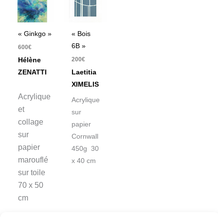
« Ginkgo »
« Bois
6B »
600
€
200
€
Hélène
ZENATTI
Laetitia
XIMELIS
Acrylique
Acrylique
et
sur
collage
papier
sur
Cornwall
papier
450g 30
marouflé
x 40 cm
sur toile
70 x 50
cm