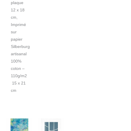
plaque
12 x 18
cm,
Imprimé
sur
papier
Silberburg
artisanal
100%
coton –
110g/m2
15 x 21
cm