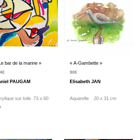
Le bar de la marine »
« A-Gambette »
4
€
90
€
aniel PAUGAM
Elisabeth JAN
rylique sur toile 73 x 60
Aquarelle 20 x 31 cm
m