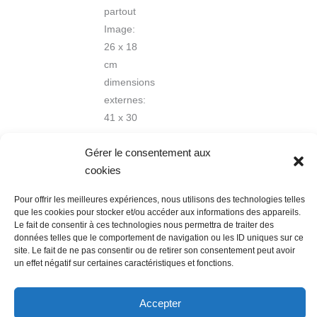
partout
Image:
26 x 18
cm
dimensions
externes:
41 x 30
cm
Gérer le consentement aux
cookies
Pour offrir les meilleures expériences, nous utilisons des technologies telles
que les cookies pour stocker et/ou accéder aux informations des appareils.
Le fait de consentir à ces technologies nous permettra de traiter des
données telles que le comportement de navigation ou les ID uniques sur ce
Nous contacter
Conditions Générales de Ventes
site. Le fait de ne pas consentir ou de retirer son consentement peut avoir
un effet négatif sur certaines caractéristiques et fonctions.
Politique de confidentialité
Mentions légales
Mon compte
Mot de passe perdu
Newsletter
Politique de cookies (UE)
Accepter