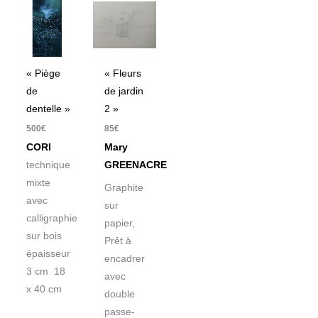
« Piège
« Fleurs
de
de jardin
dentelle »
2 »
500
€
85
€
CORI
Mary
technique
GREENACRE
mixte
Graphite
avec
sur
calligraphie
papier,
sur bois
Prêt à
épaisseur
encadrer
3 cm 18
avec
x 40 cm
double
passe-