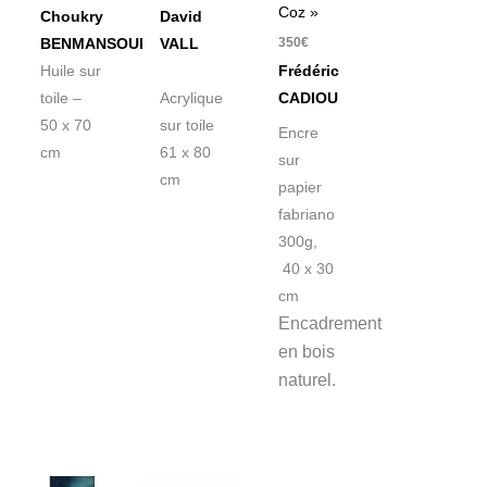
Coz »
Choukry
David
350
€
BENMANSOUR
VALL
Huile sur
Frédéric
toile –
Acrylique
CADIOU
50 x 70
sur toile
Encre
cm
61 x 80
sur
cm
papier
fabriano
300g,
40 x 30
cm
Encadrement
en bois
naturel.