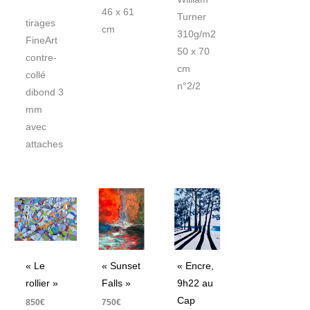
46 x 61
Turner
tirages
cm
310g/m2
FineArt
50 x 70
contre-
cm
collé
n°2/2
dibond 3
mm
avec
attaches
« Le
« Sunset
« Encre,
rollier »
Falls »
9h22 au
Cap
850
€
750
€