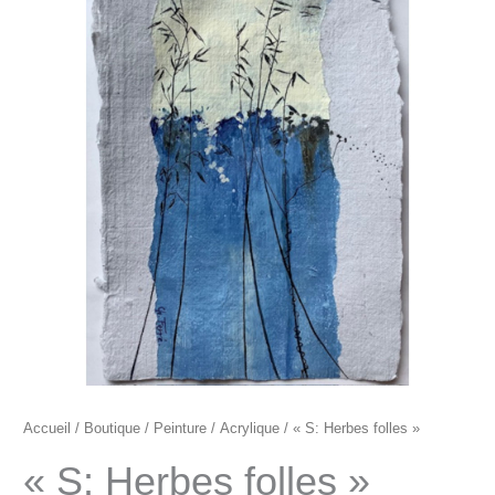
"S:
Herbes
folles"
Accueil
/
Boutique
/
Peinture
/
Acrylique
/ « S: Herbes folles »
« S: Herbes folles »