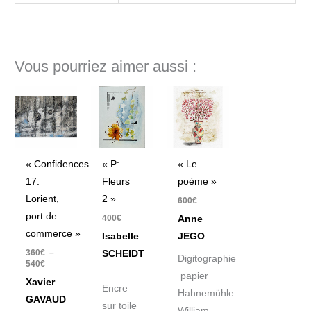
Vous pourriez aimer aussi :
Plage
de
prix :
360€
à
540€
« Confidences
« P:
« Le
17:
Fleurs
poème »
Lorient,
2 »
600
€
port de
400
€
Anne
commerce »
Isabelle
JEGO
360
€
–
SCHEIDT
Digitographie
540
€
papier
Xavier
Encre
Hahnemühle
GAVAUD
sur toile
William