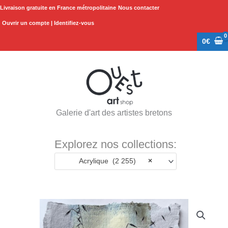
Aller
Livraison gratuite en France métropolitaine
Nous contacter
au
Ouvrir un compte | Identifiez-vous
contenu
0
€
Galerie d'art des artistes bretons
Explorez nos collections:
Acrylique (2 255)
×
quantité
de