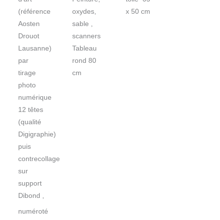
(référence
oxydes,
x 50 cm
Aosten
sable ,
Drouot
scanners
Lausanne)
Tableau
par
rond 80
tirage
cm
photo
numérique
12 têtes
(qualité
Digigraphie)
puis
contrecollage
sur
support
Dibond ,
numéroté