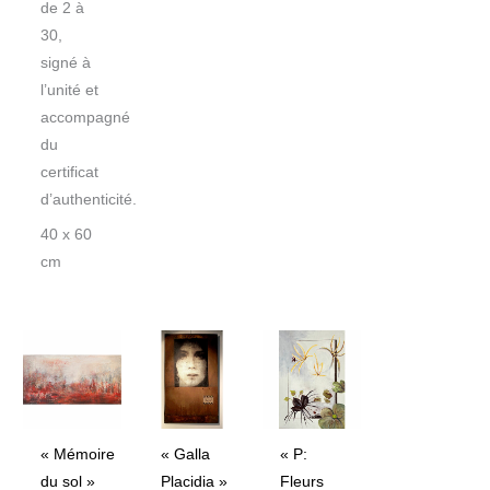
de 2 à
30,
signé à
l’unité et
accompagné
du
certificat
d’authenticité.
40 x 60
cm
« Mémoire
« Galla
« P:
du sol »
Placidia »
Fleurs