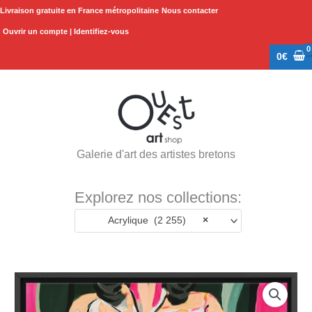
Aller
Livraison gratuite en France métropolitaine
Nous contacter
au
Ouvrir un compte | Identifiez-vous
contenu
0
€
Galerie d'art des artistes bretons
Explorez nos collections:
Acrylique (2 255)
×
quantité
de