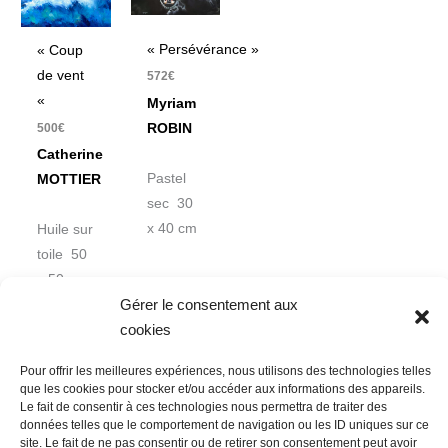
« Persévérance »
« Coup
de vent
572
€
«
Myriam
ROBIN
500
€
Catherine
Pastel
MOTTIER
sec 30
x 40 cm
Huile sur
toile 50
x 50 cm
Gérer le consentement aux
cookies
Pour offrir les meilleures expériences, nous utilisons des technologies telles
que les cookies pour stocker et/ou accéder aux informations des appareils.
Le fait de consentir à ces technologies nous permettra de traiter des
données telles que le comportement de navigation ou les ID uniques sur ce
Nous contacter
Conditions Générales de Ventes
site. Le fait de ne pas consentir ou de retirer son consentement peut avoir