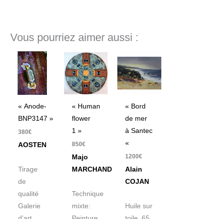
Vous pourriez aimer aussi :
« Anode-
« Human
« Bord
BNP3147 »
flower
de mer
1 »
à Santec
380
€
«
850
€
AOSTEN
1200
€
Majo
Tirage
MARCHAND
Alain
de
COJAN
qualité
Technique
Galerie
mixte:
Huile sur
d’art
Peinture,
toile 65