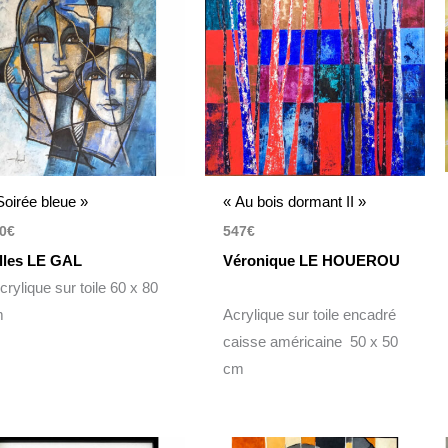
Soirée bleue »
« Au bois dormant II »
0
€
547
€
lles LE GAL
Véronique LE HOUEROU
rylique sur toile 60 x 80
m
Acrylique sur toile encadré
caisse américaine 50 x 50
cm