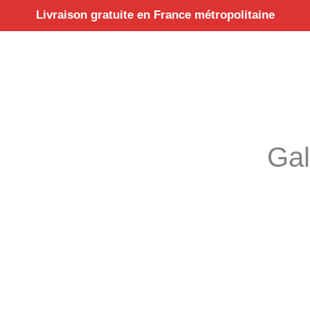
Aller
Livraison gratuite en France métropolitaine
au
contenu
Gal