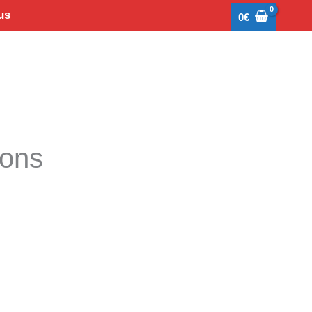
us
0
€
tons