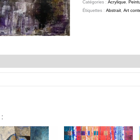
Catégories :
Acrylique
,
Peint
Étiquettes :
Abstrait
,
Art con
 :