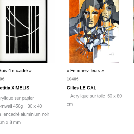
Bois 4 encadré »
« Femmes-fleurs »
0
€
1040
€
etitia XIMELIS
Gilles LE GAL
Acrylique sur toile 60 x 80
rylique sur papier
cm
rnwall 450g 30 x 40
 encadré aluminium noir
cm x 8 mm