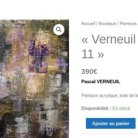
quantité
Accueil
/
Boutique
/
Peinture
de
« Verneui
"Verneuil
Pascal
11 »
œuvre
11"
390
€
Pascal VERNEUIL
Peinture acrylique, toile de 
Disponibilité :
En stock
Ajouter au panier