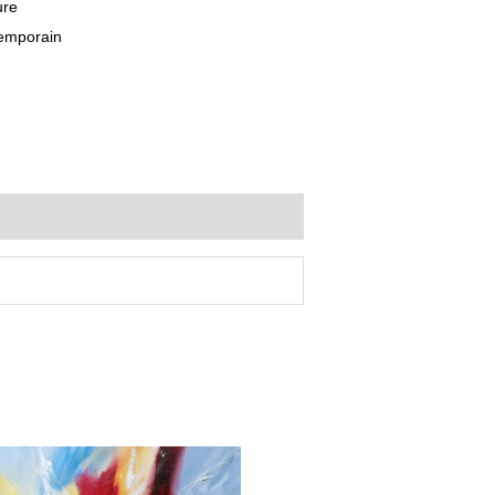
ure
temporain