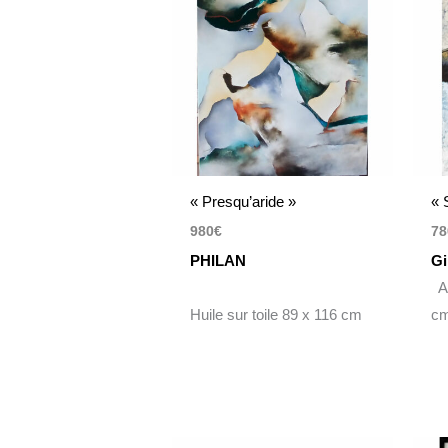
« Presqu’aride »
« 
980
€
78
PHILAN
Gi
Ac
Huile sur toile 89 x 116 cm
c