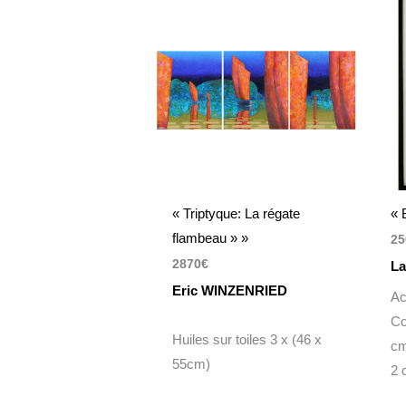
« Triptyque: La régate
« 
flambeau » »
25
2870
€
La
Eric WINZENRIED
Ac
Co
Huiles sur toiles 3 x (46 x
cm
55cm)
2 