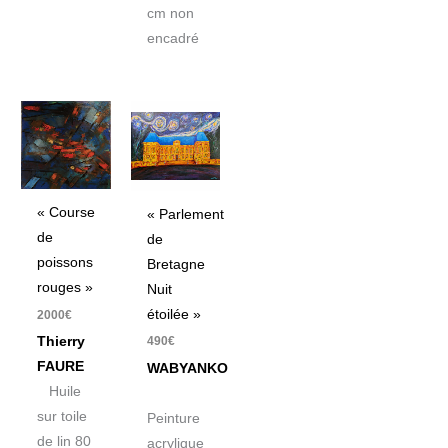
cm non
encadré
« Course
« Parlement
de
de
poissons
Bretagne
rouges »
Nuit
étoilée »
2000
€
Thierry
490
€
FAURE
WABYANKO
Huile
sur toile
Peinture
de lin 80
acrylique