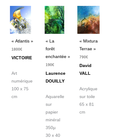
« Atlantis »
« La
« Mixtura
forêt
Terrae »
1800
€
enchantée »
790
€
VICTOIRE
190
€
David
Art
Laurence
VALL
numérique
DOUILLY
100 x 75
Acrylique
cm
Aquarelle
sur toile
sur
65 x 81
papier
cm
minéral
350µ
30 x 40