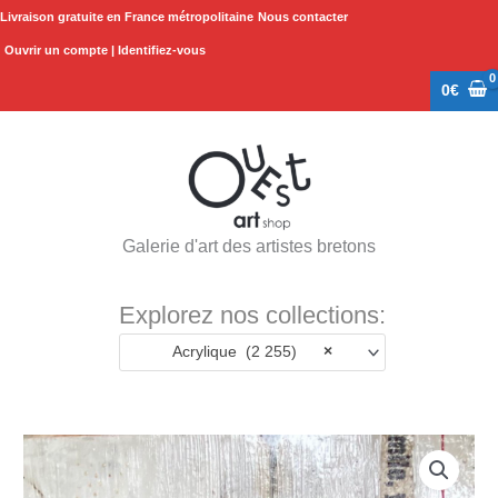
Aller
Livraison gratuite en France métropolitaine
Nous contacter
au
Ouvrir un compte | Identifiez-vous
contenu
0
€
Galerie d'art des artistes bretons
Explorez nos collections:
Acrylique (2 255)
×
quantité
de