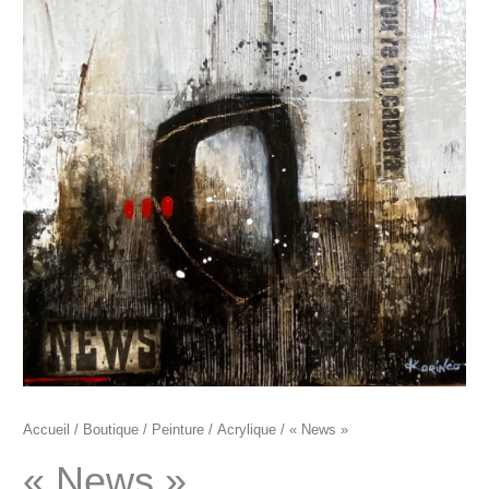
"News"
Accueil
/
Boutique
/
Peinture
/
Acrylique
/ « News »
« News »