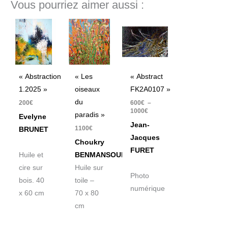
Vous pourriez aimer aussi :
Plage
de
prix :
600€
à
1000€
« Abstraction
« Les
« Abstract
1.2025 »
oiseaux
FK2A0107 »
du
200
€
600
€
–
1000
€
paradis »
Evelyne
Jean-
1100
€
BRUNET
Jacques
Choukry
FURET
Huile et
BENMANSOUR
cire sur
Huile sur
Photo
bois. 40
toile –
numérique
x 60 cm
70 x 80
cm