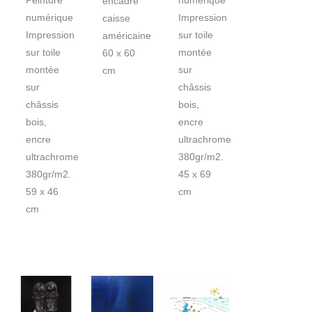
Peinture
numérique
encadré
numérique
Impression
caisse
Impression
sur toile
américaine
sur toile
montée
60 x 60
montée
sur
cm
sur
châssis
châssis
bois,
bois,
encre
encre
ultrachrome
ultrachrome
380gr/m2.
380gr/m2.
45 x 69
59 x 46
cm
cm