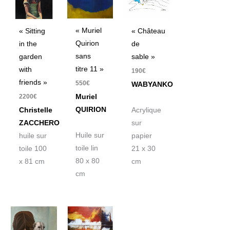
« Muriel
« Sitting
« Château
Quirion
in the
de
sans
garden
sable »
titre 11 »
with
190
€
friends »
550
€
WABYANKO
2200
€
Muriel
QUIRION
Christelle
Acrylique
ZACCHERO
sur
Huile sur
huile sur
papier
toile lin
toile 100
21 x 30
80 x 80
x 81 cm
cm
cm