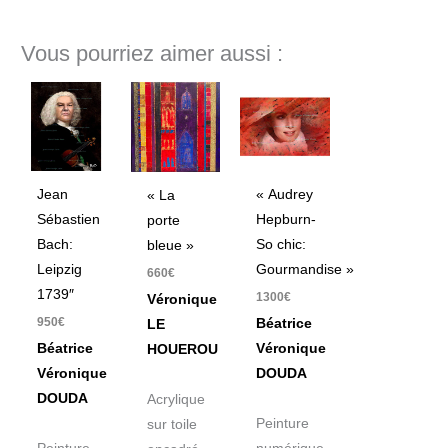
Vous pourriez aimer aussi :
Jean
« Audrey
« La
Sébastien
Hepburn-
porte
Bach:
So chic:
bleue »
Leipzig
Gourmandise »
660
€
1739″
1300
€
Véronique
950
€
Béatrice
LE
Béatrice
Véronique
HOUEROU
Véronique
DOUDA
DOUDA
Acrylique
Peinture
sur toile