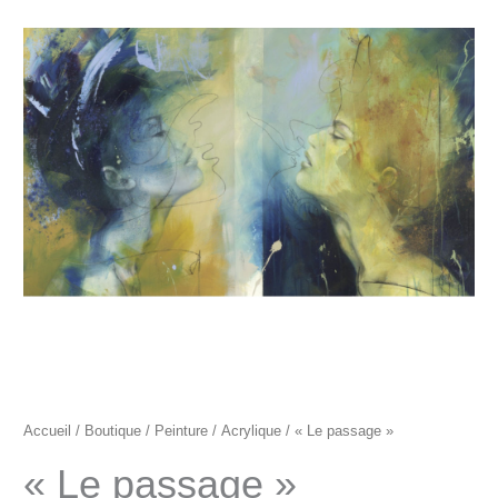
"Le
passage"
Accueil
/
Boutique
/
Peinture
/
Acrylique
/ « Le passage »
« Le passage »