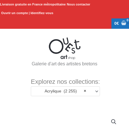
Aller
Livraison gratuite en France métropolitaine
Nous contacter
au
Ouvrir un compte | Identifiez-vous
contenu
0
€
Galerie d'art des artistes bretons
Explorez nos collections:
Acrylique (2 255)
×
quantité
de