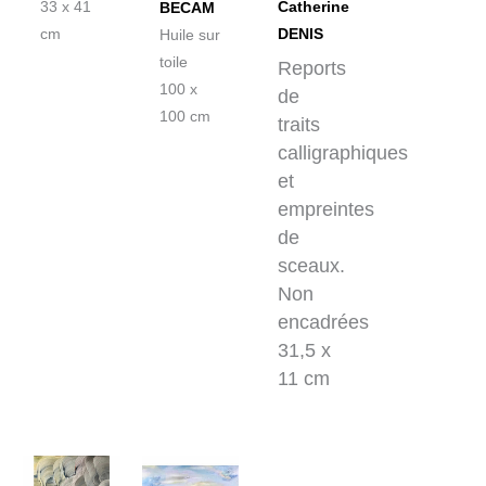
33 x 41
Catherine
BECAM
cm
DENIS
Huile sur
toile
Reports
100 x
de
100 cm
traits
calligraphiques
et
empreintes
de
sceaux.
Non
encadrées
31,5 x
11 cm