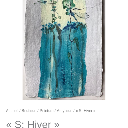
"S:
Hiver"
Accueil
/
Boutique
/
Peinture
/
Acrylique
/ « S: Hiver »
« S: Hiver »