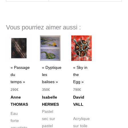
Vous pourriez aimer aussi :
« Passage
« Dyptique
« Sky in
du
les
the
temps »
balises »
Egg »
290
€
350
€
790
€
Anne
Isabelle
David
THOMAS
HERMES
VALL
Pastel
Eau
sec sur
Acrylique
forte
pastel
sur toile
aquatinte