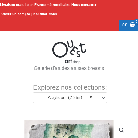
Aller
Livraison gratuite en France métropolitaine
Nous contacter
au
Ouvrir un compte | Identifiez-vous
contenu
0
€
Galerie d'art des artistes bretons
Explorez nos collections:
Acrylique (2 255)
×
quantité
de