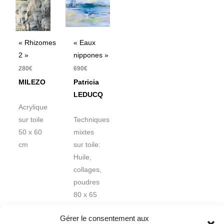
« Rhizomes
« Eaux
2 »
nippones »
280
€
690
€
MILEZO
Patricia
LEDUCQ
Acrylique
sur toile
Techniques
50 x 60
mixtes
cm
sur toile:
Huile,
collages,
poudres
80 x 65
cm
Gérer le consentement aux