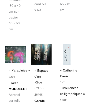
card 50
65 x 81
30 x 40
x 60
cm
cm sur
papier
40 x 50
cm
« Parapluies »
« Catherine
« Espace
Denis
d’un
220
€
17:
Rêve
Erwan
Turbulences
n°16 »
MORDELET
calligraphiques »
2640
€
Aérosol
180
€
sur toile
Carole