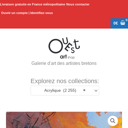
Aller
Livraison gratuite en France métropolitaine
Nous contacter
au
Ouvrir un compte | Identifiez-vous
contenu
0
€
Galerie d'art des artistes bretons
Explorez nos collections:
Acrylique (2 255)
×
quantité
de