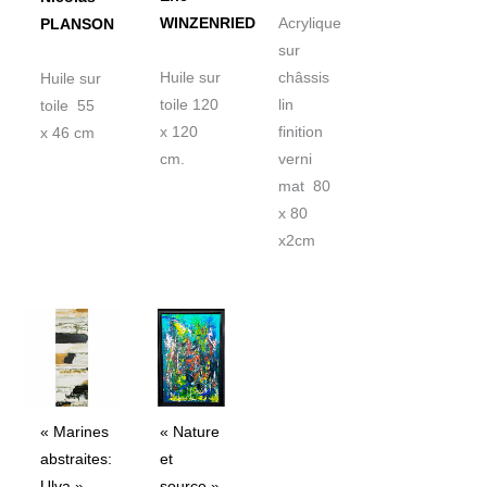
Acrylique
WINZENRIED
PLANSON
sur
châssis
Huile sur
Huile sur
lin
toile 120
toile 55
finition
x 120
x 46 cm
verni
cm.
mat 80
x 80
x2cm
« Marines
« Nature
abstraites:
et
Ulva »
source »