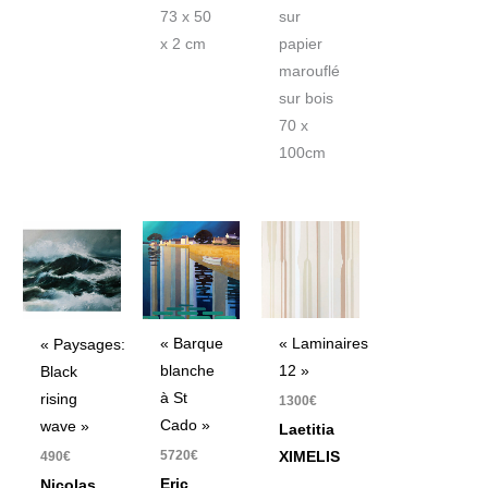
73 x 50
sur
x 2 cm
papier
marouflé
sur bois
70 x
100cm
« Laminaires
« Barque
« Paysages:
12 »
blanche
Black
à St
rising
1300
€
Cado »
wave »
Laetitia
5720
€
490
€
XIMELIS
Eric
Nicolas