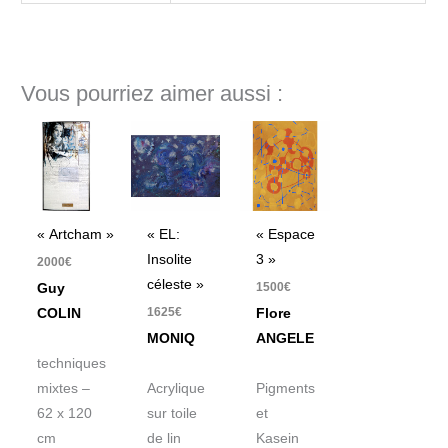
Vous pourriez aimer aussi :
« Artcham »
« EL:
« Espace
Insolite
3 »
2000
€
céleste »
1500
€
Guy
1625
€
COLIN
Flore
MONIQ
ANGELE
techniques
mixtes –
Acrylique
Pigments
62 x 120
sur toile
et
cm
de lin
Kasein