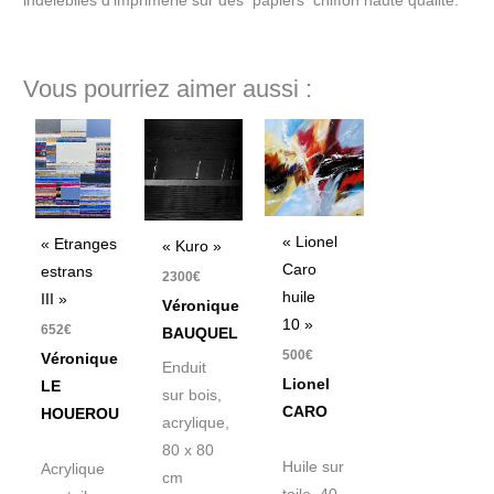
indélébiles d’imprimerie sur des papiers chiffon haute qualité.
Vous pourriez aimer aussi :
« Lionel
« Etranges
« Kuro »
Caro
estrans
2300
€
huile
III »
Véronique
10 »
652
€
BAUQUEL
500
€
Véronique
Enduit
Lionel
LE
sur bois,
CARO
HOUEROU
acrylique,
80 x 80
Huile sur
Acrylique
cm