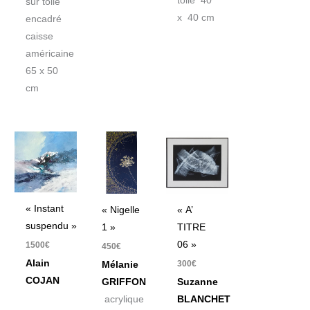
toile 40
sur toile
x 40 cm
encadré
caisse
américaine
65 x 50
cm
« Instant
« Nigelle
« A’
suspendu »
1 »
TITRE
06 »
1500
€
450
€
Alain
300
€
Mélanie
COJAN
GRIFFON
Suzanne
acrylique
BLANCHET