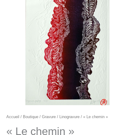
"Le
chemin"
Accueil
/
Boutique
/
Gravure
/
Linogravure
/ « Le chemin »
« Le chemin »