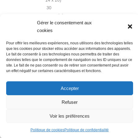
14 x 20)
30
exemplaires
Gérer le consentement aux
cookies
Pour offrir les meilleures expériences, nous utilisons des technologies telles
que les cookies pour stocker et/ou accéder aux informations des appareils.
Le fait de consentir à ces technologies nous permettra de traiter des
données telles que le comportement de navigation ou les ID uniques sur ce
Nous contacter
Conditions Générales de Ventes
site. Le fait de ne pas consentir ou de retirer son consentement peut avoir
un effet négatif sur certaines caractéristiques et fonctions.
Politique de confidentialité
Mentions légales
Mon compte
Mot de passe perdu
Newsletter
Politique de cookies (UE)
Accepter
Refuser
Voir les préférences
Politique de cookies
Politique de confidentialité