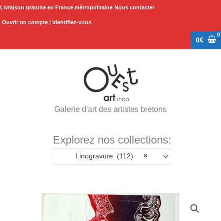
Aller
Livraison gratuite en France métropolitaine
Nous contacter
au
Ouvrir un compte | Identifiez-vous
contenu
0
€
Galerie d'art des artistes bretons
Explorez nos collections:
Linogravure (112)
×
quantité
de