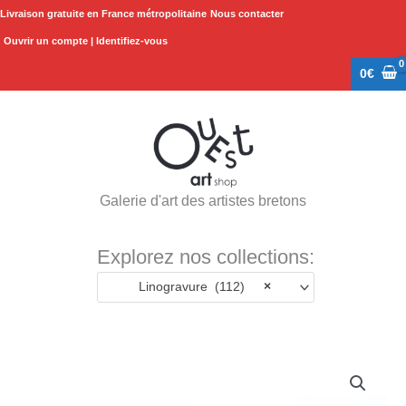
Aller
Livraison gratuite en France métropolitaine
Nous contacter
au
Ouvrir un compte | Identifiez-vous
contenu
0
€
Galerie d'art des artistes bretons
Explorez nos collections:
Linogravure (112)
×
quantité
de