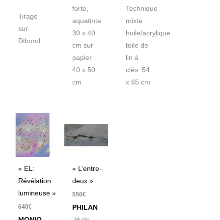
forte,
Technique
Tirage
aquatinte
mixte
sur
30 x 40
huile/acrylique
Dibond
cm sur
toile de
papier
lin à
40 x 50
clés 54
cm
x 65 cm
« EL:
« L’entre-
Révélation
deux »
lumineuse »
550
€
640
€
PHILAN
MONIQ
Huile