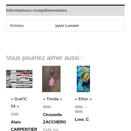
Informations complémentaires
Artistes
yvon Lunven
Vous pourriez aimer aussi :
Plage
de
prix :
580€
à
880€
« Graf’iC
« Timide »
« Ether »
04 »
990
€
580
€
–
880
€
350
€
Christelle
Line. C
Alain
ZACCHERO
CARPENTIER
huile sur