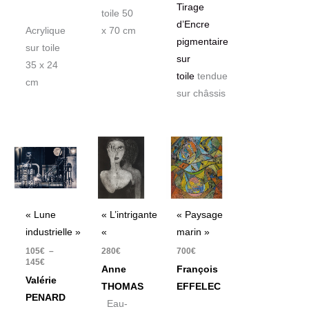
Tirage
toile 50
d’Encre
Acrylique
x 70 cm
pigmentaire
sur toile
sur
35 x 24
toile
tendue
cm
sur châssis
Plage
de
prix :
105€
à
145€
« Lune
« L’intrigante
« Paysage
industrielle »
«
marin »
105
€
–
280
€
700
€
145
€
Anne
François
Valérie
THOMAS
EFFELEC
PENARD
Eau-