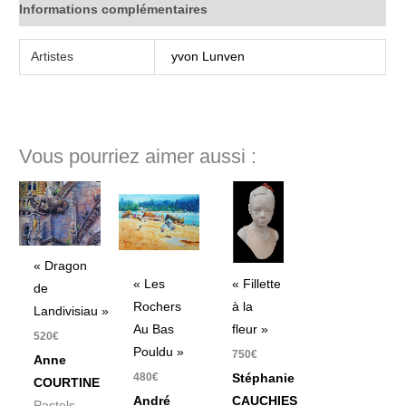
Informations complémentaires
Artistes
yvon Lunven
Vous pourriez aimer aussi :
« Dragon
« Les
« Fillette
de
Rochers
à la
Landivisiau »
Au Bas
fleur »
520
€
Pouldu »
750
€
Anne
480
€
Stéphanie
COURTINE
André
CAUCHIES
Pastels