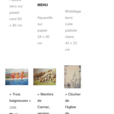
MEHU
secs sur
Modelage
pastel
Aquarelle
terre
card 50
sur
cuite
x 40 cm
papier
patinée
18 x 40
claire,
cm
42 x 22
cm
« Trois
« Menhirs
« Clocher
baigneuses »
de
de
Carnac,
l’église
150
€
version
de