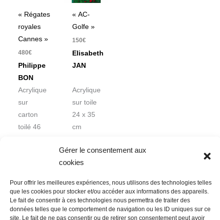
« Régates
« AC-
royales
Golfe »
Cannes »
150
€
480
€
Elisabeth
Philippe
JAN
BON
Acrylique
Acrylique
sur
sur toile
carton
24 x 35
toilé 46
cm
x 38 cm
Gérer le consentement aux
cookies
Pour offrir les meilleures expériences, nous utilisons des technologies telles
que les cookies pour stocker et/ou accéder aux informations des appareils.
Le fait de consentir à ces technologies nous permettra de traiter des
données telles que le comportement de navigation ou les ID uniques sur ce
Nous contacter
Conditions Générales de Ventes
site. Le fait de ne pas consentir ou de retirer son consentement peut avoir