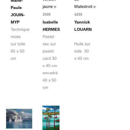
Marie-
jaune »
Malestroit »
Paule
250
€
425
€
JOUIN-
MYP
Isabelle
Yannick
Technique
HERMES
LOUARN
mixte
Pastel
sur toile
sec sur
Huile sur
65 x 50
pastel
toile 30
cm
card 30
x 40 cm
x 40 cm
encadré
40 x 50
cm