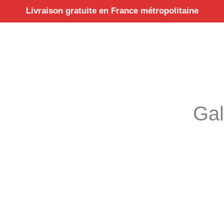
Aller
Livraison gratuite en France métropolitaine
au
contenu
Gal