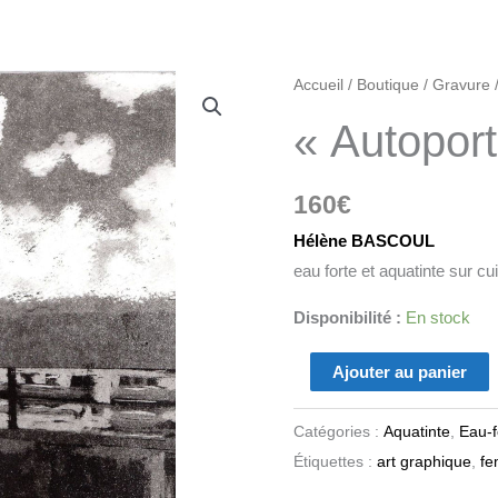
quantité
Accueil
/
Boutique
/
Gravure
de
« Autoport
"Autoportrait
au
160
€
balcon"
Hélène BASCOUL
eau forte et aquatinte sur c
Disponibilité :
En stock
Ajouter au panier
Catégories :
Aquatinte
,
Eau-f
Étiquettes :
art graphique
,
f