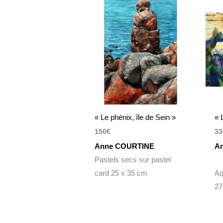
« Le phénix, île de Sein »
« 
150
€
33
Anne COURTINE
A
Pastels secs sur pastel
card 25 x 35 cm
Aq
27