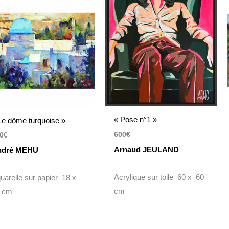
« Pose n°1 »
Le dôme turquoise »
600
€
0
€
Arnaud JEULAND
ndré MEHU
Acrylique sur toile 60 x 60
uarelle sur papier 18 x
cm
 cm