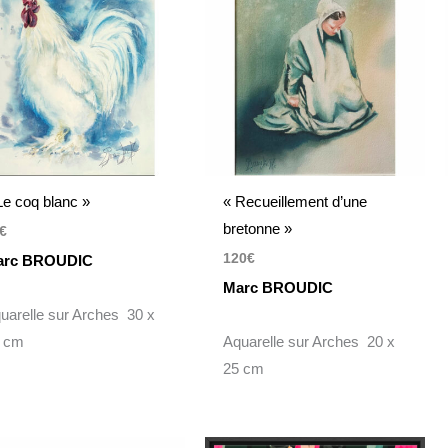
Le coq blanc »
« Recueillement d’une
bretonne »
€
120
€
arc BROUDIC
Marc BROUDIC
uarelle sur Arches 30 x
 cm
Aquarelle sur Arches 20 x
25 cm