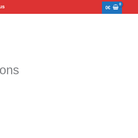
us
0
€
tons