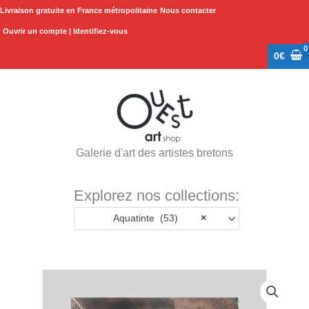
Aller
Livraison gratuite en France métropolitaine
Nous contacter
au
Ouvrir un compte | Identifiez-vous
contenu
0
€
Galerie d'art des artistes bretons
Explorez nos collections:
Aquatinte (53)
×
quantité
de