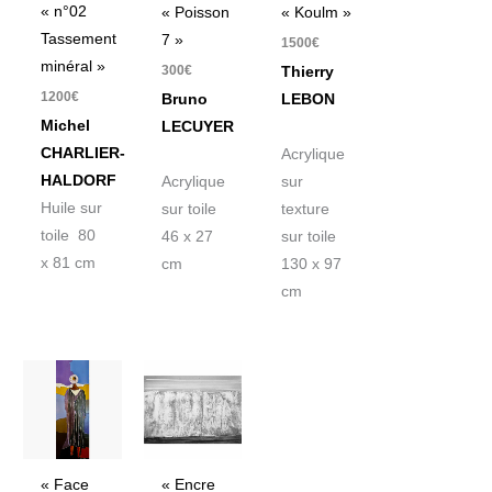
« n°02
« Poisson
« Koulm »
Tassement
7 »
1500
€
minéral »
300
€
Thierry
1200
€
Bruno
LEBON
Michel
LECUYER
CHARLIER-
Acrylique
HALDORF
Acrylique
sur
Huile sur
sur toile
texture
toile 80
46 x 27
sur toile
x 81 cm
cm
130 x 97
cm
« Face
« Encre