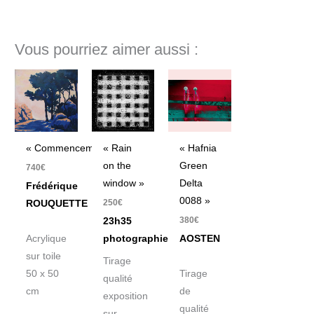
Vous pourriez aimer aussi :
« Commencement »
« Rain
« Hafnia
on the
Green
740
€
window »
Delta
Frédérique
0088 »
250
€
ROUQUETTE
380
€
23h35
Acrylique
photographie
AOSTEN
sur toile
Tirage
50 x 50
Tirage
qualité
cm
de
exposition
qualité
sur