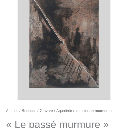
"Le
passé
murmure"
Accueil
/
Boutique
/
Gravure
/
Aquatinte
/ « Le passé murmure »
« Le passé murmure »