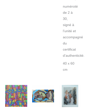
numéroté
de 2 à
30,
signé à
l’unité et
accompagné
du
certificat
d’authenticité.
40 x 60
cm