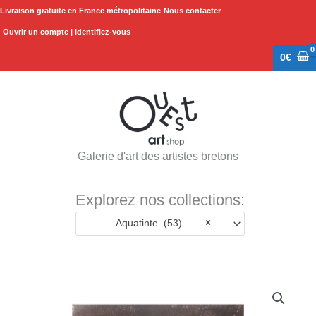
Aller
Livraison gratuite en France métropolitaine
Nous contacter
au
Ouvrir un compte | Identifiez-vous
contenu
0
€
Galerie d'art des artistes bretons
Explorez nos collections:
Aquatinte (53)
×
quantité
de