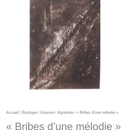
"Bribes
d'une
mélodie"
Accueil
/
Boutique
/
Gravure
/
Aquatinte
/ « Bribes d’une mélodie »
« Bribes d’une mélodie »