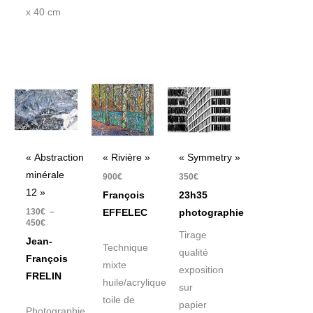
x 40 cm
Plage
de
prix :
130€
à
450€
« Abstraction
« Rivière »
« Symmetry »
minérale
900
€
350
€
12 »
François
23h35
130
€
–
EFFELEC
photographie
450
€
Tirage
Jean-
Technique
qualité
François
mixte
exposition
FRELIN
huile/acrylique
sur
toile de
papier
Photographie