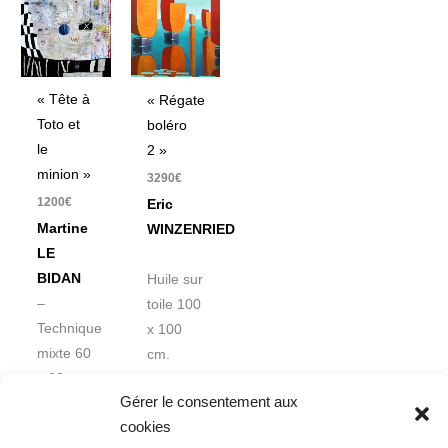
« Tête à
« Régate
Toto et
boléro
le
2 »
minion »
3290
€
1200
€
Eric
Martine
WINZENRIED
LE
BIDAN
Huile sur
–
toile 100
Technique
x 100
mixte 60
cm.
x 60 cm
Gérer le consentement aux
cookies