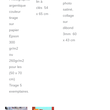
lin à
photo
argentique
clés 54
satiné,
couleur
x 65 cm
collage
tirage
sur
sur
dibond
papier
3mm 60
Epson
x 43 cm
300
gr/m2
ou
260gr/m2
pour les
(50 x 70
cm)
Tirage 5
exemplaires.