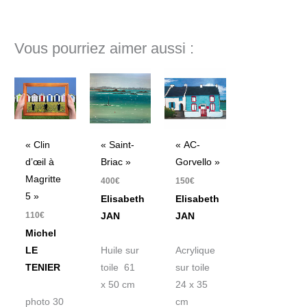
Vous pourriez aimer aussi :
« Clin
« Saint-
« AC-
d’œil à
Briac »
Gorvello »
Magritte
400
€
150
€
5 »
Elisabeth
Elisabeth
110
€
JAN
JAN
Michel
LE
Huile sur
Acrylique
TENIER
toile 61
sur toile
x 50 cm
24 x 35
photo 30
cm