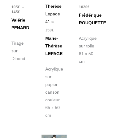
Thérèse
105
€
–
1020
€
145
€
Lepage
Frédérique
Valérie
41 »
ROUQUETTE
PENARD
350
€
Marie-
Acrylique
Tirage
Thérèse
sur toile
sur
LEPAGE
61 x 50
Dibond
cm
Acrylique
sur
papier
canson
couleur
65 x 50
cm