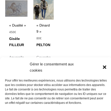
« Dualité »
« Dinard
9 »
450
€
80
€
Gisèle
FILLEUR
PELTON
Aquarelle
Gouache
51 x 64
sur
Gérer le consentement aux
cm
carton
cookies
de 3 mm
Pour offrir les meilleures expériences, nous utilisons des technologies telles
d’épaisseur
que les cookies pour stocker et/ou accéder aux informations des appareils.
20 x 20
Le fait de consentir à ces technologies nous permettra de traiter des
données telles que le comportement de navigation ou les ID uniques sur ce
cm
site. Le fait de ne pas consentir ou de retirer son consentement peut avoir
un effet négatif sur certaines caractéristiques et fonctions.