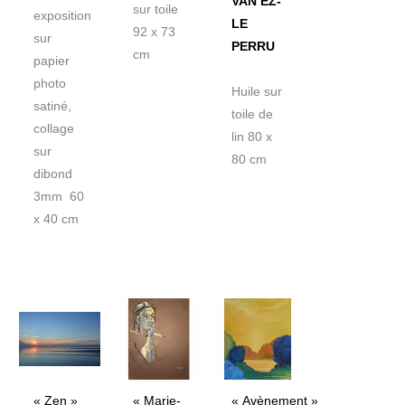
VAN EZ-
sur toile
exposition
LE
92 x 73
sur
PERRU
cm
papier
photo
Huile sur
satiné,
toile de
collage
lin 80 x
sur
80 cm
dibond
3mm 60
x 40 cm
Plage
de
prix :
105€
à
145€
« Zen »
« Marie-
« Avènement »