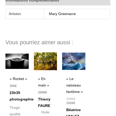
Informations complémentaires
Artistes
Mary Greenacre
Vous pourriez aimer aussi :
Le
Le
prix
prix
initial
actuel
était :
est :
1900€.
1520€.
« Rocket »
« En
« Le
main »
vaisseau
350
€
fantôme »
2000
€
23h35
1900
€
photographie
Thierry
1520
€
FAURE
Tirage
Béatrice
Huile
qualité