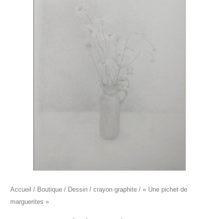
"Une
pichet
de
marguerites"
Accueil
/
Boutique
/
Dessin
/
crayon graphite
/ « Une pichet de
marguerites »