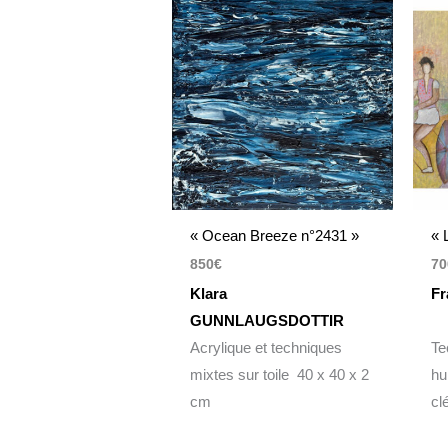
« Ocean Breeze n°2431 »
« 
850
€
70
Klara
Fr
GUNNLAUGSDOTTIR
Acrylique et techniques
Te
mixtes sur toile 40 x 40 x 2
hui
cm
cl