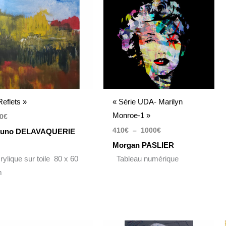
410€
à
1000€
Reflets »
« Série UDA- Marilyn
Monroe-1 »
0
€
410
€
–
1000
€
runo DELAVAQUERIE
Morgan PASLIER
rylique sur toile 80 x 60
Tableau numérique
m
Plage