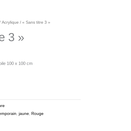
/
Acrylique
/ « Sans titre 3 »
e 3 »
oile 100 x 100 cm
ure
temporain
,
jaune
,
Rouge