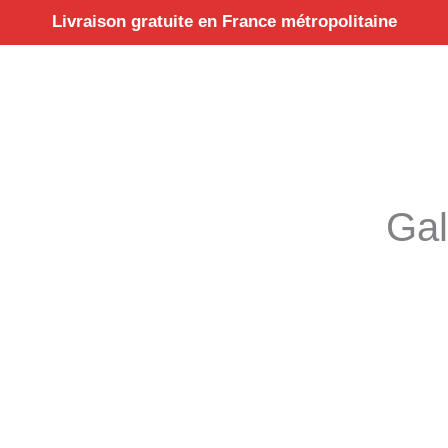
Aller
Livraison gratuite en France métropolitaine
au
contenu
Gal