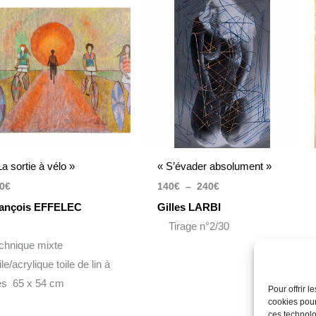
de
prix :
140€
à
240€
La sortie à vélo »
« S’évader absolument »
0
€
140
€
–
240
€
ançois EFFELEC
Gilles LARBI
Tirage n°2/30
chnique mixte
le/acrylique toile de lin à
és 65 x 54 cm
Pour offrir 
cookies pour
ces technolo