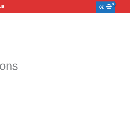
us
0
€
tons