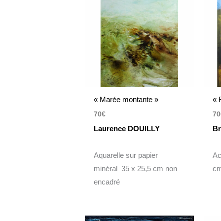
« Marée montante »
« 
70
€
70
Laurence DOUILLY
B
Aquarelle sur papier
Ac
minéral 35 x 25,5 cm non
c
encadré