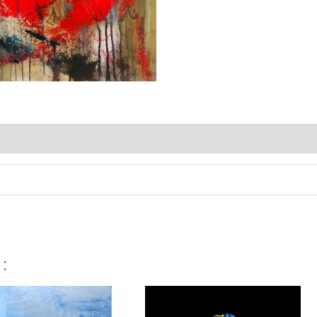
 :
Plage
de
prix :