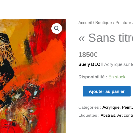
quantité
Accueil
/
Boutique
/
Peinture
de
« Sans titr
"Sans
titre
1850
€
3"
Suely BLOT
Acrylique sur t
Disponibilité :
En stock
Ajouter au panier
Catégories :
Acrylique
,
Peint
Étiquettes :
Abstrait
,
Art con