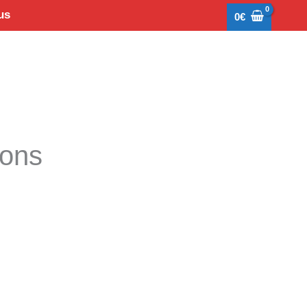
us
0
€
tons