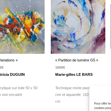
Variations »
« Partition de lumière G5 »
0
€
1600
€
tricia DUGUIN
Marie-gilles LE BARS
rylique sur toile 50 x 50
Technique mixte pastel à la
 non encadré
cire et aquarelle 110 x 110
cm
Pour offrir 
cookies pour