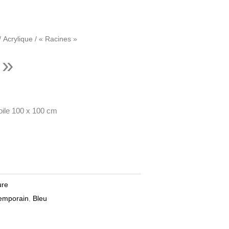
/
Acrylique
/ « Racines »
 »
oile 100 x 100 cm
ure
temporain
,
Bleu