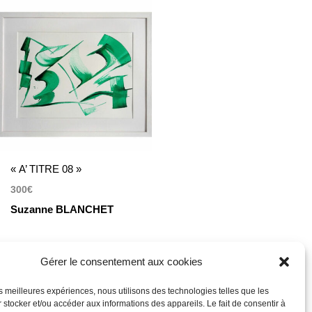
« A’ TITRE 08 »
300
€
Suzanne BLANCHET
Encre acrylique sur papier
Gérer le consentement aux cookies
29,7 x 42 cm , cadre bois
40 x 50 cm
les meilleures expériences, nous utilisons des technologies telles que les
 stocker et/ou accéder aux informations des appareils. Le fait de consentir à