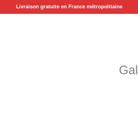
Aller
Livraison gratuite en France métropolitaine
au
contenu
Gal