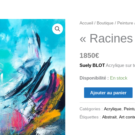
quantité
Accueil
/
Boutique
/
Peinture
de
« Racines
"Racines"
1850
€
Suely BLOT
Acrylique sur t
Disponibilité :
En stock
Ajouter au panier
Catégories :
Acrylique
,
Peint
Étiquettes :
Abstrait
,
Art con