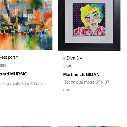
Petit port »
« Diva 3 »
00
€
250
€
rard MURSIC
Martine LE BIDAN
Technique mixte 37 x 37
ile sur toile 80 x 80 cm
cm