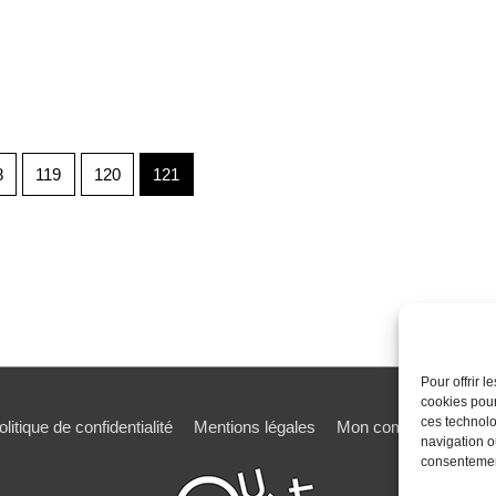
8
119
120
121
Pour offrir 
cookies pour
ces technolo
olitique de confidentialité
Mentions légales
Mon compte
Mot de
navigation ou
consentement