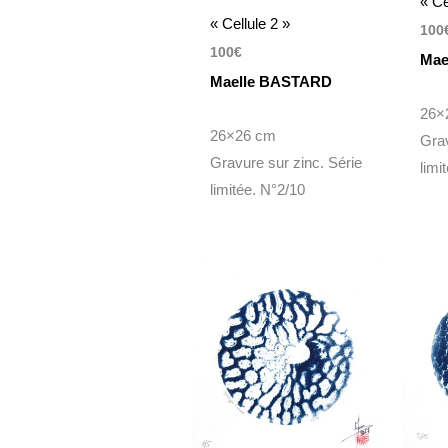
« Ce
« Cellule 2 »
100
100
€
Mae
Maelle BASTARD
26×
26×26 cm
Grav
Gravure sur zinc. Série
limi
limitée. N°2/10