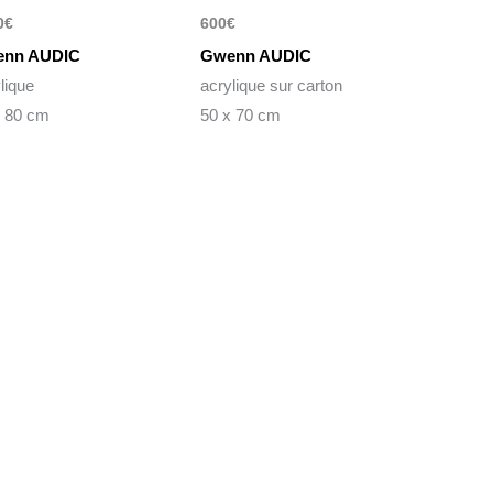
0
€
600
€
nn AUDIC
Gwenn AUDIC
lique
acrylique sur carton
x 80 cm
50 x 70 cm