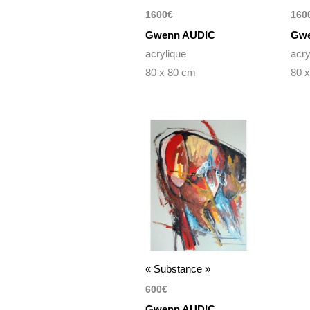
1600
€
160
Gwenn AUDIC
Gwe
acrylique
acry
80 x 80 cm
80 
« Substance »
600
€
Gwenn AUDIC