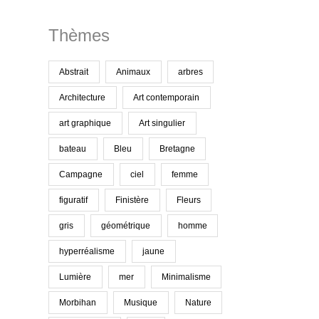
Thèmes
Abstrait
Animaux
arbres
Architecture
Art contemporain
art graphique
Art singulier
bateau
Bleu
Bretagne
Campagne
ciel
femme
figuratif
Finistère
Fleurs
gris
géométrique
homme
hyperréalisme
jaune
Lumière
mer
Minimalisme
Morbihan
Musique
Nature