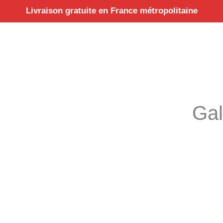
Aller
Livraison gratuite en France métropolitaine
au
contenu
Gal