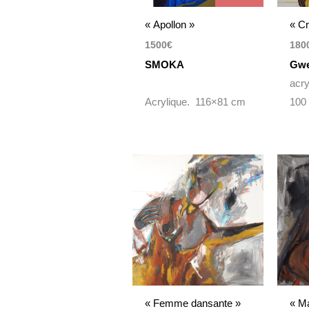
« Apollon »
« Cr
1500
€
180
SMOKA
Gwe
acry
Acrylique. 116×81 cm
100
« Femme dansante »
« Ma