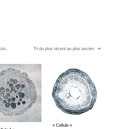
du
plus
récent
au
plus
ancien
tats
« Cellule »