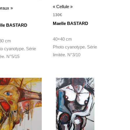
« Cellule »
oraux »
130
€
Maelle BASTARD
lle BASTARD
40×40 cm
30 cm
Photo cyanotype. Série
o cyanotype. Série
limitée. N°3/10
tée. N°5/15