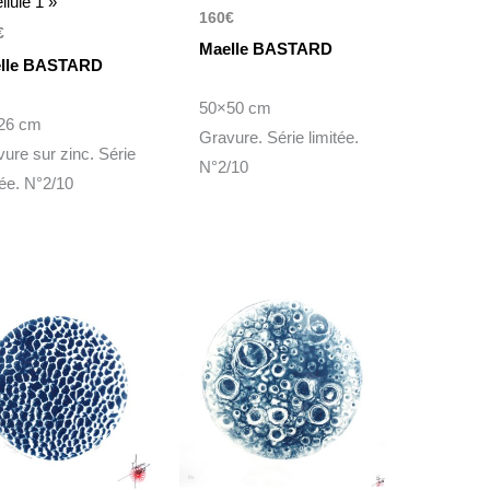
llule 1 »
160
€
€
Maelle BASTARD
lle BASTARD
50×50 cm
26 cm
Gravure. Série limitée.
ure sur zinc. Série
N°2/10
tée. N°2/10