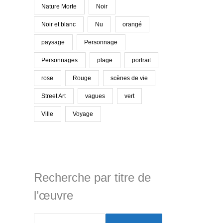
Nature Morte
Noir
Noir et blanc
Nu
orangé
paysage
Personnage
Personnages
plage
portrait
rose
Rouge
scènes de vie
Street Art
vagues
vert
Ville
Voyage
Recherche par titre de
l’œuvre