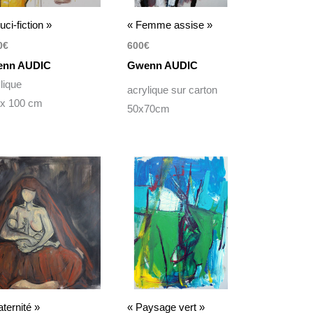
uci-fiction »
« Femme assise »
0
€
600
€
nn AUDIC
Gwenn AUDIC
lique
acrylique sur carton
 x 100 cm
50x70cm
ternité »
« Paysage vert »