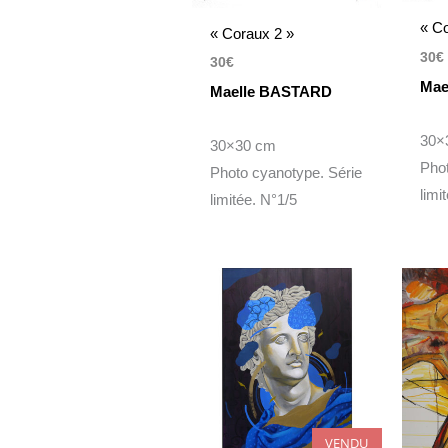
« C
« Coraux 2 »
30
€
30
€
Mae
Maelle BASTARD
30×
30×30 cm
Phot
Photo cyanotype. Série
limi
limitée. N°1/5
VENDU