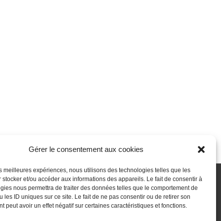
Gérer le consentement aux cookies
les meilleures expériences, nous utilisons des technologies telles que les
 stocker et/ou accéder aux informations des appareils. Le fait de consentir à
gies nous permettra de traiter des données telles que le comportement de
 passe perdu
Newsletter
Politique de cookies (UE)
 les ID uniques sur ce site. Le fait de ne pas consentir ou de retirer son
 peut avoir un effet négatif sur certaines caractéristiques et fonctions.