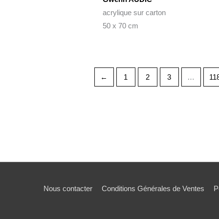
acrylique sur carton
50 x 70 cm
←
1
2
3
…
11
Nous contacter
Conditions Générales de Ventes
P